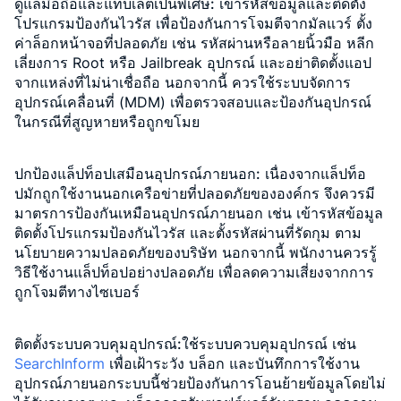
ดูแลมือถือและแท็บเล็ตเป็นพิเศษ:
เข้ารหัสข้อมูลและติดตั้ง
โปรแกรมป้องกันไวรัส เพื่อป้องกันการโจมตีจากมัลแวร์ ตั้ง
ค่าล็อกหน้าจอที่ปลอดภัย เช่น รหัสผ่านหรือลายนิ้วมือ หลีก
เลี่ยงการ Root หรือ Jailbreak อุปกรณ์ และอย่าติดตั้งแอป
จากแหล่งที่ไม่น่าเชื่อถือ นอกจากนี้ ควรใช้ระบบจัดการ
อุปกรณ์เคลื่อนที่ (MDM) เพื่อตรวจสอบและป้องกันอุปกรณ์
ในกรณีที่สูญหายหรือถูกขโมย
ปกป้องแล็ปท็อปเสมือนอุปกรณ์ภายนอก:
เนื่องจากแล็ปท็อ
ปมักถูกใช้งานนอกเครือข่ายที่ปลอดภัยขององค์กร จึงควรมี
มาตรการป้องกันเหมือนอุปกรณ์ภายนอก เช่น เข้ารหัสข้อมูล
ติดตั้งโปรแกรมป้องกันไวรัส และตั้งรหัสผ่านที่รัดกุม ตาม
นโยบายความปลอดภัยของบริษัท นอกจากนี้ พนักงานควรรู้
วิธีใช้งานแล็ปท็อปอย่างปลอดภัย เพื่อลดความเสี่ยงจากการ
ถูกโจมตีทางไซเบอร์
ติดตั้งระบบควบคุมอุปกรณ์:
ใช้ระบบควบคุมอุปกรณ์ เช่น
SearchInform
เพื่อเฝ้าระวัง บล็อก และบันทึกการใช้งาน
อุปกรณ์ภายนอกระบบนี้ช่วยป้องกันการโอนย้ายข้อมูลโดยไม่