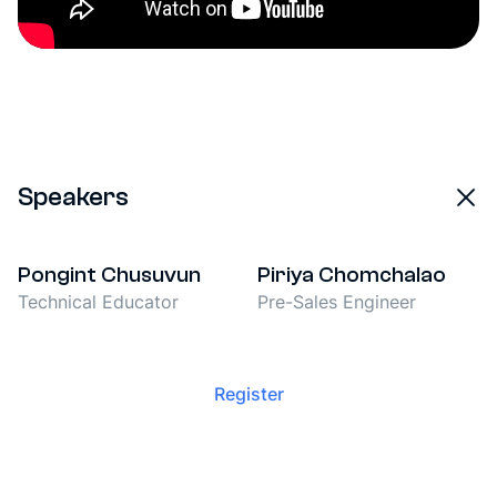
Speakers
Pongint Chusuvun
Piriya Chomchalao
Technical Educator
Pre-Sales Engineer
Register