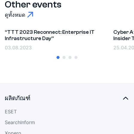
Other events
ดูทั้งหมด
“TTT 2023 Reconnect: Enterprise IT
Cyber At
Infrastructure Day”
Insider
Events
Event
03.08.2023
25.04.2
ผลิตภัณฑ์
ESET
SearchInform
Xopero