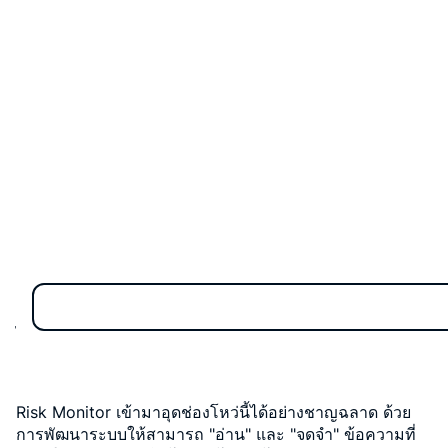
เฝ้าระวัง แต่ภัยคุกคามใหม่ๆ อย่างการใช้ QR Code ซ่อน
ข้อมูลลับ ก็กำลังกลายเป็นช่องทางที่คนร้ายใช้หลบเลี่ยงระบบ
รักษาความปลอดภัย แล้วเราจะรับมืออย่างไร?
วันนี้เราจะมาทำความรู้จักกับ
Risk Monitor
ระบบ DLP
(Data Loss Prevention) เจเนอเรชันถัดไปจาก
SearchInform ที่ฉลาดล้ำขึ้นไปอีกขั้น!
เมื่อ QR Code กลายเป็นภัยเงียบ
คุณอาจไม่เคยคิดว่า QR Code ที่เราใช้สแกนกันในชีวิต
ประจำวันจะกลายเป็นช่องทางให้ข้อมูลสำคัญขององค์กรรั่ว
ไหลได้ แต่ผู้ไม่หวังดีกลับใช้ความสามารถในการซ่อน
ข้อความ หรือลิงก์ต่างๆ ในรหัสกราฟิกนี้ เพื่อหลีกเลี่ยงกฎ
ความปลอดภัยของข้อมูล
Risk Monitor เข้ามาอุดช่องโหว่นี้ได้อย่างชาญฉลาด ด้วย
การพัฒนาระบบให้สามารถ "อ่าน" และ "จดจำ" ข้อความที่