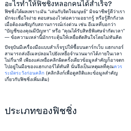
อะไรทำให้ฟิชชิ่งหลอกคนได้สำเร็จ?
ฟิชชิ่งได้ผลเพราะมัน “เล่นกับจิตใจมนุษย์” มิจฉาชีพรู้ดีว่าเรา
มักจะเชื่อใจง่าย ตอบสนองไวต่อความอยากรู้ หรือรู้สึกกังวล
เมื่อต้องเผชิญกับสถานการณ์เร่งด่วน เช่น อีเมลที่บอกว่า
“บัญชีของคุณมีปัญหา” หรือ “คุณได้รับสิทธิพิเศษจำกัดเวลา”
— ข้อความเหล่านี้มักกระตุ้นให้เหยื่อตัดสินใจโดยไม่ทันคิด
ปัจจุบันมีเครื่องมือแบบสำเร็จรูปให้ซื้อบนดาร์กเว็บ แฮกเกอร์
สามารถส่งอีเมลปลอมไปยังเหยื่อจำนวนมากได้ภายในเวลา
ไม่กี่นาที เพียงแค่เหยื่อคลิกผิดครั้งเดียวข้อมูลสำคัญก็อาจตก
ไปอยู่ในมือของแฮกเกอร์ได้ทันที นั่นจึงเป็นเหตุผลที่คุณ
ควร
ระมัดระวังก่อนคลิก
(คลิกลิงก์เพื่อดูสถิติและข้อมูลสำคัญ
เกี่ยวกับฟิชชิ่งเพิ่มเติม)
ประเภทของฟิชชิ่ง