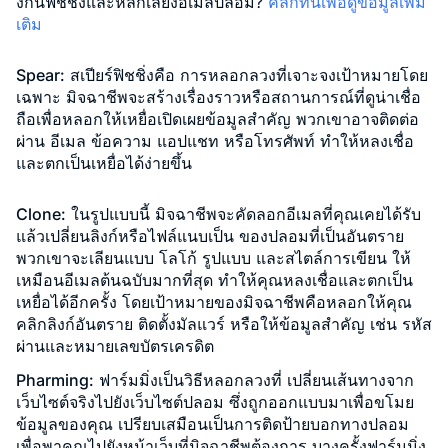
งกันฟิชชิ่งและหลีกเลี่ยงอีเมลปลอม?
คลิกที่นี่เพื่อดูข้อมูลเพิ่ม
เติม
Spear:
สเปียร์ฟิชชิ่งคือ การหลอกลวงที่เจาะจงเป้าหมายโดย
เฉพาะ มิจฉาชีพจะสร้างเรื่องราวหรือสถานการณ์ที่ดูน่าเชื่อ
ถือเพื่อหลอกให้เหยื่อเปิดเผยข้อมูลสำคัญ พวกเขาอาจติดต่อ
ผ่าน อีเมล ข้อความ แอปแชท หรือโทรศัพท์ ทำให้หลงเชื่อ
และตกเป็นเหยื่อได้ง่ายขึ้น
Clone:
ในรูปแบบนี้ มิจฉาชีพจะคัดลอกอีเมลที่คุณเคยได้รับ
แล้วเปลี่ยนลิงก์หรือไฟล์แนบเป็น ของปลอมที่เป็นอันตราย
พวกเขาจะเลียนแบบ โลโก้ รูปแบบ และสไตล์การเขียน ให้
เหมือนอีเมลต้นฉบับมากที่สุด ทำให้คุณหลงเชื่อและตกเป็น
เหยื่อได้อีกครั้ง โดยเป้าหมายของมิจฉาชีพคือหลอกให้คุณ
คลิกลิงก์อันตราย ติดตั้งมัลแวร์ หรือให้ข้อมูลสำคัญ เช่น รหัส
ผ่านและหมายเลขบัตรเครดิต
Pharming:
ฟาร์มมิ่งเป็นวิธีหลอกลวงที่ เปลี่ยนเส้นทางจาก
เว็บไซต์จริงไปยังเว็บไซต์ปลอม ซึ่งถูกออกแบบมาเพื่อขโมย
ข้อมูลของคุณ เปรียบเสมือนเป็นการติดป้ายบอกทางปลอม
เพื่อพาคุณไปยังหน้าเว็บที่มิจฉาชีพต้องการ บางครั้งฟาร์มมิ่ง