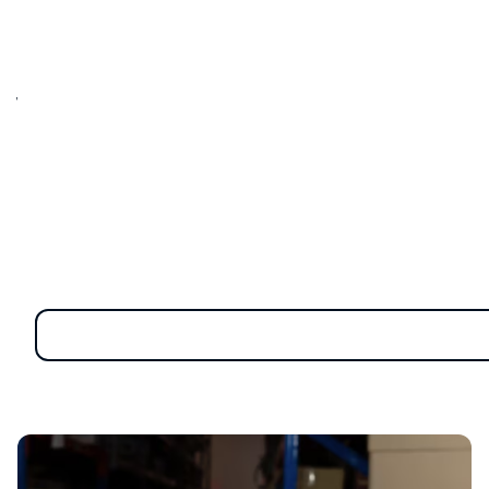
แม้แต่คนที่ระมัดระวัง ก็อาจเผลอตกเป็นเหยื่อได้ง่ายกว่าที่คิด
เพียงคลิกเดียวจากอีเมลหรือข้อความที่ดูไม่น่าสงสัย อาจ
ทำให้ข้อมูลสำคัญหลุดไปถึงมือมิจฉาชีพและในบางกรณี
อาจนำไปสู่การสูญเสียเงินหรือการเข้าถึงบัญชีส่วนตัวโดย
ไม่รู้ตัว
ในบทความนี้ เราจะพาคุณไปรู้จัก
วิธีสังเกตฟิชชิ่งที่พบบ่อย
พร้อม
เคล็ดลับง่ายๆ
ในการป้องกันตัวเพื่อให้คุณสามารถ
รักษาความปลอดภัยของข้อมูลและลดโอกาสตกเป็นเป้า
หมายของมิจฉาชีพออนไลน์
ทำความเข้าใจกับการโจมตี
แบบฟิชชิ่ง!