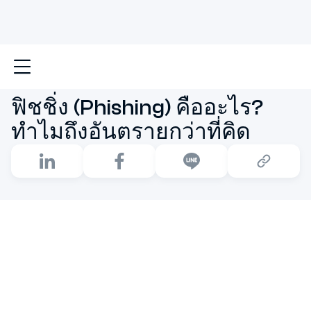
หน้าหลัก
ฟิชชิ่ง (Phishing) คืออะไร? ทำไมถึงอันตรายกว่าท
ฟิชชิ่ง (Phishing) คืออะไร?
ทำไมถึงอันตรายกว่าที่คิด
เคยสงสัยไหมว่า ข้อมูลส่วนตัวของคุณ “เสี่ยง” แค่ไหนในโลก
ออนไลน์? ทุกวันนี้ภัยคุกคามทางไซเบอร์ โดยเฉพาะ ฟิชชิ่ง
(Phishing) กำลังพัฒนาวิธีการที่แนบเนียนมากขึ้นเรื่อยๆ