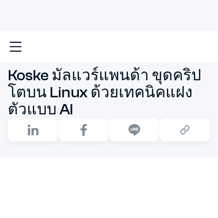
หน้าหลัก
Koske มัลแวร์แพนด้า ขุดคริปโตบน Linux ด้วยเ
Koske มัลแวร์แพนด้า ขุดคริป
โตบน Linux ด้วยเทคนิคแฝง
ตัวแบบ AI
ในยุคที่เทคโนโลยีก้าวล้ำ ภัยไซเบอร์ก็พัฒนาตามไปอย่าง
รวดเร็ว ล่าสุดมีการค้นพบมัลแวร์ตัวใหม่บน Linux ที่ชื่อว่า