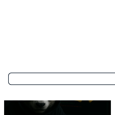
Koske ซึ่งมาในรูปแบบที่หลายคนคาดไม่ถึง เพราะมันใช้
เทคนิคล้ำสมัยซ่อนตัวอยู่ในภาพหมีแพนด้าน่ารักๆ ที่ดูไม่มี
พิษภัย แต่กลับแฝงโค้ดอันตรายเอาไว้แนบเนียน เพื่อขโมย
ทรัพยากรของเครื่องเป้าหมายมาขุดเหรียญคริปโต
Koske คืออะไร?