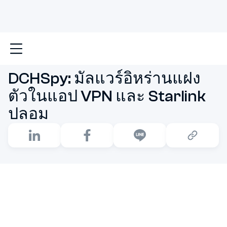
หน้าหลัก
DCHSpy: มัลแวร์อิหร่านแฝงตัวในแอป VPN และ
DCHSpy: มัลแวร์อิหร่านแฝง
ตัวในแอป VPN และ Starlink
ปลอม
เมื่อโลกดิจิทัลกลายเป็นสนามรบใหม่ในสงครามข่าวกรอง
ความปลอดภัยของสมาร์ตโฟนจึงไม่ใช่เรื่องส่วนตัวอีกต่อไป