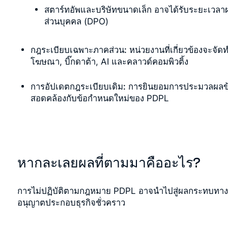
สตาร์ทอัพและบริษัทขนาดเล็ก อาจได้รับระยะเวลาผ
ส่วนบุคคล (DPO)
กฎระเบียบเฉพาะภาคส่วน:
หน่วยงานที่เกี่ยวข้องจะจั
โฆษณา, บิ๊กดาต้า, AI และคลาวด์คอมพิวติ้ง
การอัปเดตกฎระเบียบเดิม:
การยินยอมการประมวลผลข้อม
สอดคล้องกับข้อกำหนดใหม่ของ PDPL
หากละเลยผลที่ตามมาคืออะไร?
การไม่ปฏิบัติตามกฎหมาย PDPL อาจนำไปสู่ผลกระทบทางกฎ
อนุญาตประกอบธุรกิจชั่วคราว